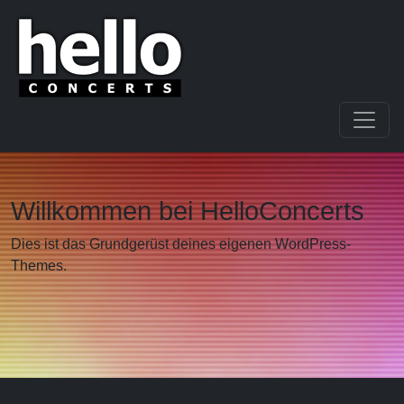
Willkommen bei HelloConcerts
Dies ist das Grundgerüst deines eigenen WordPress-
Themes.