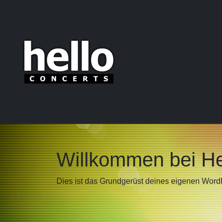
Willkommen bei He
Dies ist das Grundgerüst deines eigenen Wor