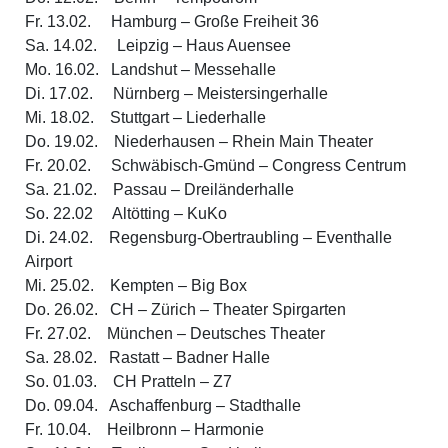
Fr. 13.02. Hamburg – Große Freiheit 36
Sa. 14.02. Leipzig – Haus Auensee
Mo. 16.02. Landshut – Messehalle
Di. 17.02. Nürnberg – Meistersingerhalle
Mi. 18.02. Stuttgart – Liederhalle
Do. 19.02. Niederhausen – Rhein Main Theater
Fr. 20.02. Schwäbisch-Gmünd – Congress Centrum
Sa. 21.02. Passau – Dreiländerhalle
So. 22.02 Altötting – KuKo
Di. 24.02. Regensburg-Obertraubling – Eventhalle
Airport
Mi. 25.02. Kempten – Big Box
Do. 26.02. CH – Zürich – Theater Spirgarten
Fr. 27.02. München – Deutsches Theater
Sa. 28.02. Rastatt – Badner Halle
So. 01.03. CH Pratteln – Z7
Do. 09.04. Aschaffenburg – Stadthalle
Fr. 10.04. Heilbronn – Harmonie