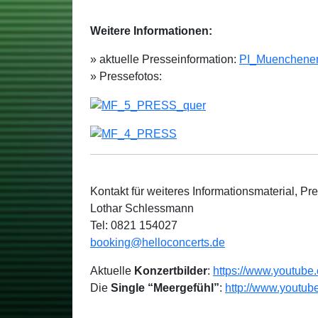
Weitere Informationen:
» aktuelle Presseinformation:
PI_Muenchener
» Pressefotos:
Kontakt für weiteres Informationsmaterial, Pr
Lothar Schlessmann
Tel: 0821 154027
booking@helloconcerts.de
Aktuelle
Konzertbilder
:
https://www.youtube
Die
Single “Meergefühl”
:
http://www.yout