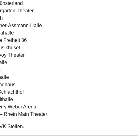
ünsterland
rgarten Theater
ch
rner-Assmann-Halle
iahalle
 Freiheit 36
usikhuset
voy Theater
alle
r
alle
andhaus
Schlachthof
thalle
Gerry Weber Arena
 – Rhein Main Theater
VK Stellen.