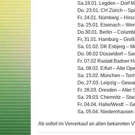
Sa.18.01. Legden – Dorf M
Do. 23.01. CH Zürich – Spi
Fr. 24.01. Nürnberg – Hirs
Sa. 25.01. Eisenach – We
Do.30.01. Berlin – Columb
Fr, 31.01. Hamburg – Große
Sa. 01.02. DK Esbjerg – M
Do. 06.02 Düsseldorf – Sa
Fr. 07.02 Rastatt Badner H
Sa. 08.02. Erfurt – Alte Ope
Sa. 15.02. München – Tonh
Do, 27.03. Leipzig – Gew
Fr. 28.03. Dresden – Alter 
Sa. 29.03. Chemnitz – Stad
Fr. 04.04. Halle/Westf. – 
Sa. 05.04. Niedernhausen
Ab sofort im Vorverkauf an allen bekannten V