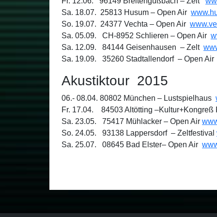
Fr. 12.06. 96149 Breitengüßbach – Zelt
ww
Sa. 18.07. 25813 Husum – Open Air
www.hu
So. 19.07. 24377 Vechta – Open Air
www.ve
Sa. 05.09. CH-8952 Schlieren – Open Air
w
Sa. 12.09. 84144 Geisenhausen – Zelt
www
Sa. 19.09. 35260 Stadtallendorf – Open Ai
Akustiktour 2015
06.- 08.04. 80802 München – Lustspielhaus
Fr. 17.04. 84503 Altötting –Kultur+Kongre
Sa. 23.05. 75417 Mühlacker – Open Air
www
So. 24.05. 93138 Lappersdorf – Zeltfestival
Sa. 25.07. 08645 Bad Elster– Open Air
www