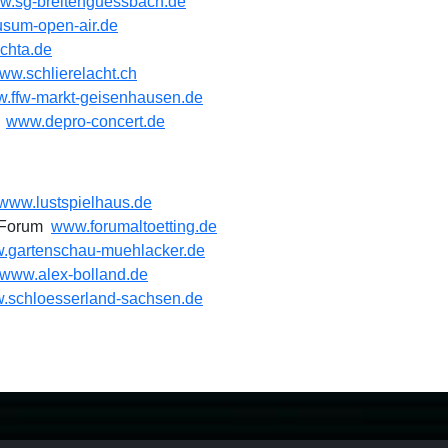
w.sg-breitenguessbach.de
sum-open-air.de
chta.de
ww.schlierelacht.ch
.ffw-markt-geisenhausen.de
r
www.depro-concert.de
www.lustspielhaus.de
ß Forum
www.forumaltoetting.de
.gartenschau-muehlacker.de
www.alex-bolland.de
.schloesserland-sachsen.de