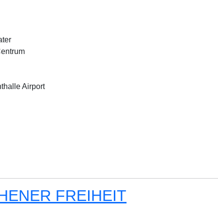
ter
Centrum
halle Airport
NCHENER FREIHEIT