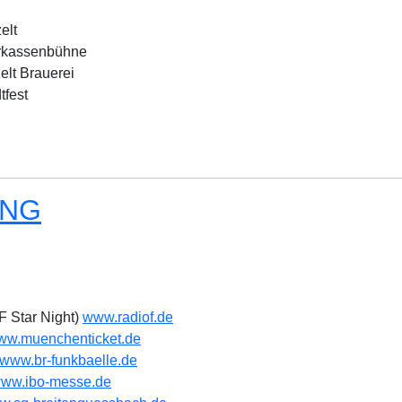
lt
kassenbühne
lt Brauerei
tfest
ANG
F Star Night)
www.radiof.de
ww.muenchenticket.de
www.br-funkbaelle.de
ww.ibo-messe.de