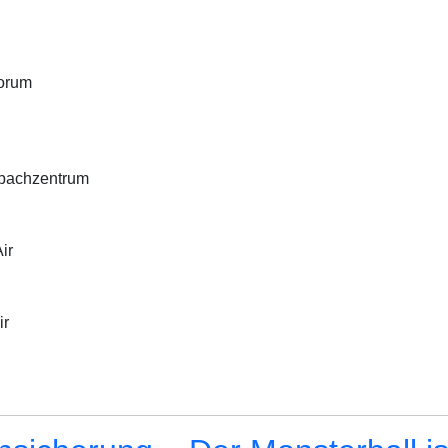
Forum
enbachzentrum
ir
ir